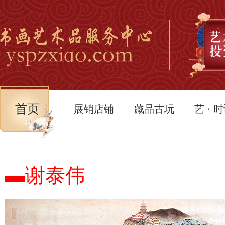
首页
展销店铺
藏品古玩
艺 · 
▬谢泰伟