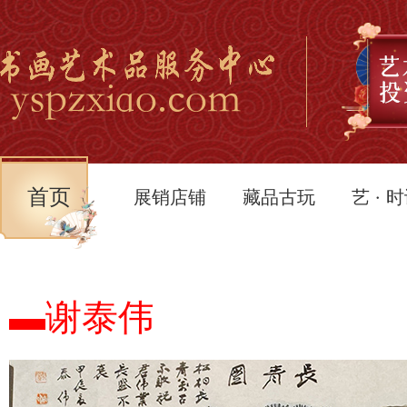
首页
展销店铺
藏品古玩
艺 · 
▬谢泰伟