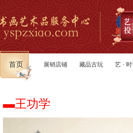
首页
展销店铺
藏品古玩
艺 · 
▬王功学