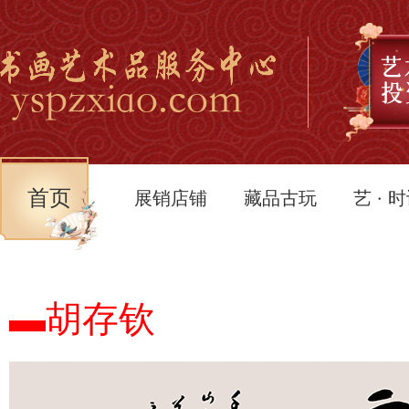
首页
展销店铺
藏品古玩
艺 · 
▬胡存钦