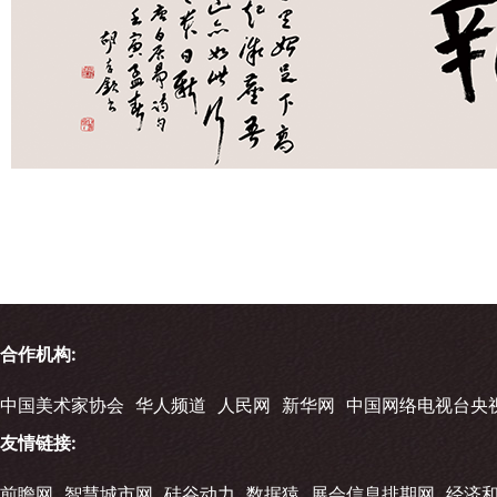
合作机构:
中国美术家协会
华人频道
人民网
新华网
中国网络电视台央
友情链接:
前瞻网
智慧城市网
硅谷动力
数据猿
展会信息排期网
经济