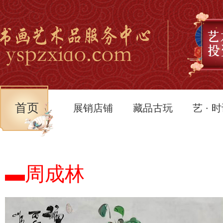
首页
展销店铺
藏品古玩
艺 · 
▬周成林