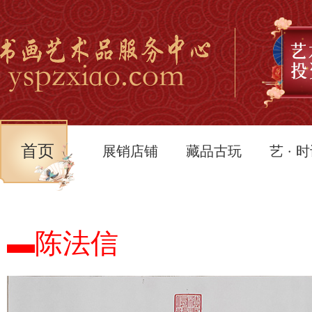
首页
展销店铺
藏品古玩
艺 · 
▬陈法信