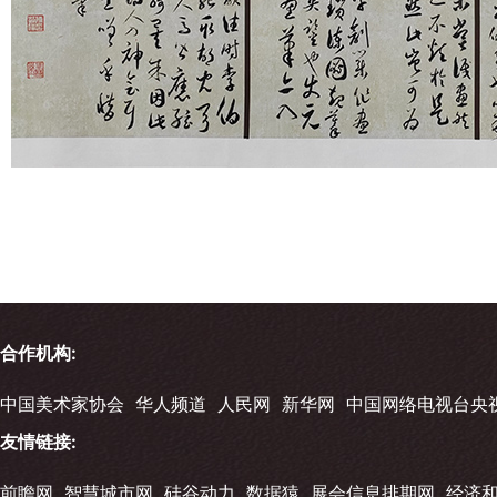
合作机构:
中国美术家协会
华人频道
人民网
新华网
中国网络电视台央
友情链接:
前瞻网
智慧城市网
硅谷动力
数据猿
展会信息排期网
经济