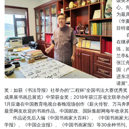
级美
心。
为最具
《华
目特
自幼
在继
练，
兰亭
张江
国（
进东北
请展
奖：如获《书法导报》社举办的“二程杯”全国书法大赛优秀
成果展书画总展览》中荣获金奖；2018年获江苏省文联举办的
1月应邀在中国教育电视台春晚现场创作《薪火传智、万马奔
最受网友欢迎的书画作品。中国邮政、国际集邮网每年收录其
作品还先后入编《中国书画家大百科》、《中国书画家大辞
学报》、《中国企业报》、《中国书画家报》等30余种书刊。