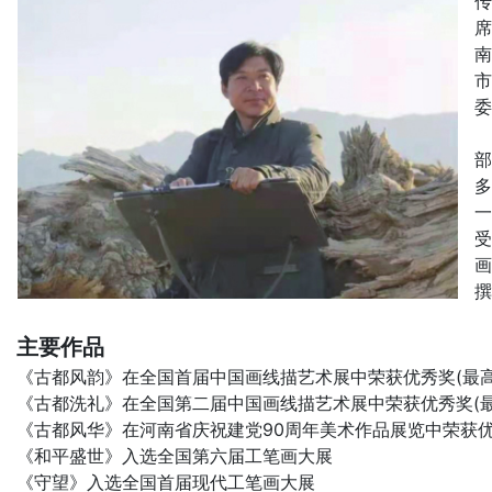
传
席
南
市
委
部
多
一
受
画
撰
主要作品
《古都风韵》在全国首届中国画线描艺术展中荣获优秀奖(最高
《古都洗礼》在全国第二届中国画线描艺术展中荣获优秀奖(最
《古都风华》在河南省庆祝建党90周年美术作品展览中荣获优
《和平盛世》入选全国第六届工笔画大展
《守望》入选全国首届现代工笔画大展