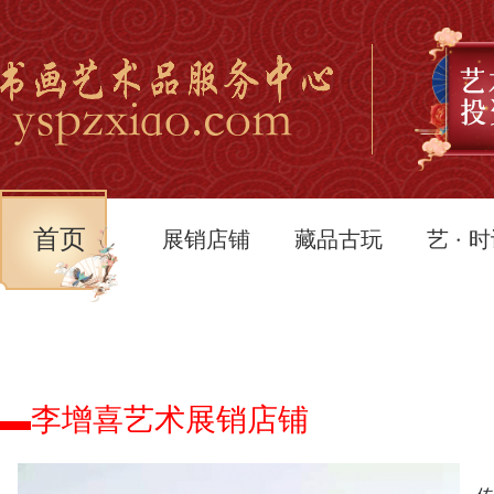
首页
展销店铺
藏品古玩
艺 · 
▬李增喜艺术展销店铺